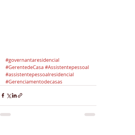
#governantaresidencial
#GerentedeCasa
#Assistentepessoal
#assistentepessoalresidencial
#Gerenciamentodecasas
Posts recentes
Ver tudo