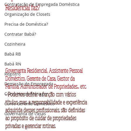
Contratação de Empregada Doméstica
Residencial faz?
Organização de Closets
Precisa de Doméstica?
Contratar Babá?
Cozinheira
Babá RB
Babá RN
Governanta Residencial, Assistente Pessoal 
Registro
Doméstico, Gerente de Casa, Gestor da 
Demissão de Empregada
Família, Administrador de Propriedades... etc.
- Podemos definir a função com vários 
Curso House Manager
títulos, mas, a responsabilidade e experiência 
Curso Gerente Doméstico
adquirida desses profissionais, são definidas 
Governanta de Casas
ao propósito de cuidar de propriedades 
privadas e gerenciar rotinas.