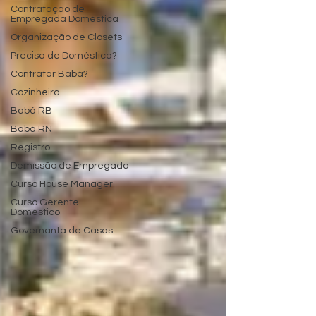
Contratação de
Empregada Doméstica
Organização de Closets
Precisa de Doméstica?
Contratar Babá?
Cozinheira
Babá RB
Babá RN
Registro
Demissão de Empregada
Curso House Manager
Curso Gerente
Doméstico
Governanta de Casas