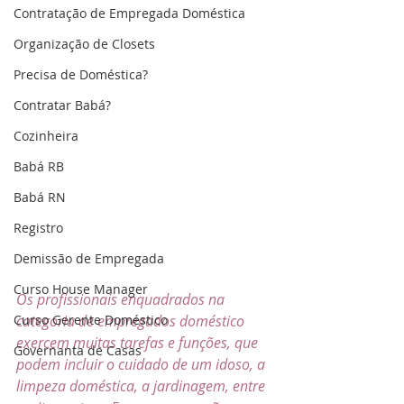
Contratação de Empregada Doméstica
Organização de Closets
Precisa de Doméstica?
Contratar Babá?
Cozinheira
Babá RB
Babá RN
Registro
Demissão de Empregada
Curso House Manager
Os profissionais enquadrados na 
Curso Gerente Doméstico
categoria de empregados doméstico 
exercem muitas tarefas e funções, que 
Governanta de Casas
podem incluir o cuidado de um idoso, a 
limpeza doméstica, a jardinagem, entre 