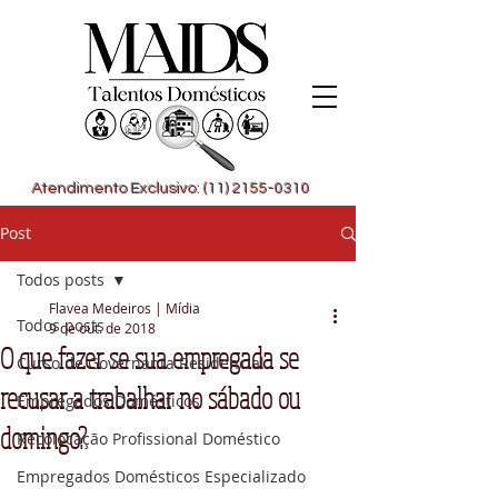
Atendimento Exclusivo: (11) 2155-0310
Post
Todos posts
Flavea Medeiros | Mídia
Todos posts
9 de out. de 2018
O que fazer se sua empregada se
Curso de Governanta Residencial
recusar a trabalhar no sábado ou
Empregados Domésticos
domingo?
Recolocação Profissional Doméstico
Empregados Domésticos Especializado