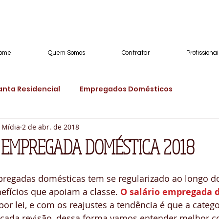
ome
Quem Somos
Contratar
Profissionai
nta Residencial
Empregados Domésticos
 Mídia
2 de abr. de 2018
méstico
Empregados Domésticos Especializado
 EMPREGADA DOMÉSTICA 2018
Doméstica
Organização de Closets
Precisa de Do
pregadas domésticas tem se regularizado ao longo do
nefícios que apoiam a classe. 
O salário empregada 
por lei, e com os reajustes a tendência é que a catego
ira
Babá RB
Babá RN
Registro
Demissão
 cada revisão, dessa forma vamos entender melhor c