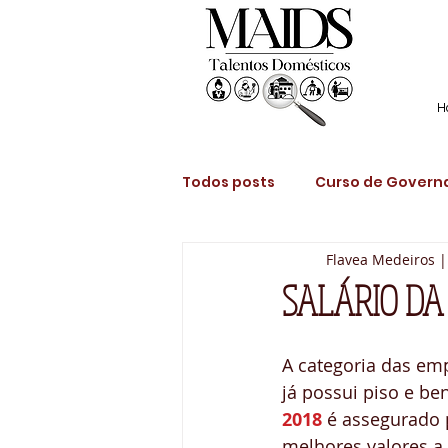
H
Todos posts
Curso de Governa
Flavea Medeiros |
Recolocação Profissional Do
SALÁRIO DA
Contratação de Empregada 
A categoria das em
já possui piso e be
2018
 é assegurado 
Contratar Babá?
Cozinhe
melhores valores a