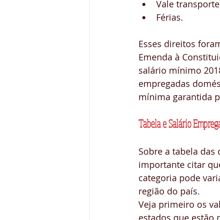
Vale transporte;
Férias. 
Esses direitos fora
Emenda à Constitui
salário mínimo 2018
empregadas domést
mínima garantida po
Tabela e Salário Empre
Sobre a tabela das 
importante citar que
categoria pode var
região do país.
Veja primeiro os va
estados que estão 