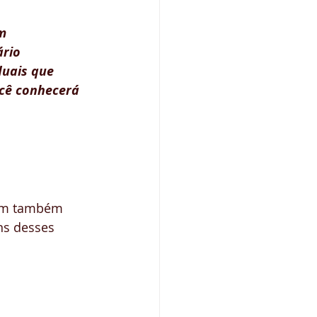
m 
rio 
uais que 
cê conhecerá 
ram também 
ns desses 