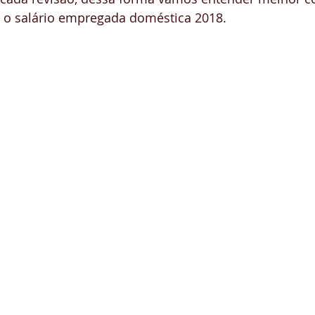
r o salário empregada doméstica 2018.
rso Gerente Doméstico
Governanta de Casas