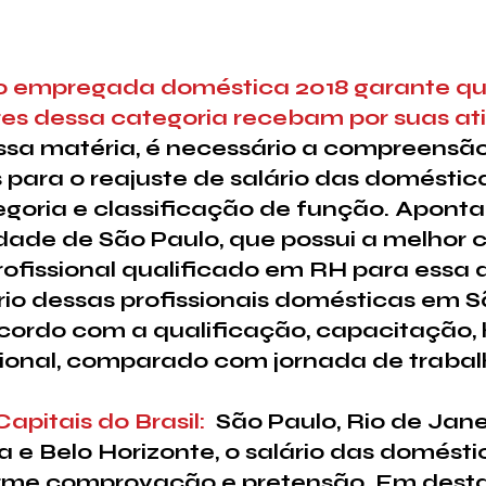
io empregada doméstica 2018 garante qu
es dessa categoria recebam por suas ati
essa matéria, é necessário a compreensão
 para o reajuste de salário das doméstica
tegoria e classificação de função. Apon
dade de São Paulo, que possui a melhor 
ofissional qualificado em RH para essa
rio dessas profissionais domésticas em S
cordo com a qualificação, capacitação, h
ssional, comparado com jornada de trabalh
pitais do Brasil:  
São Paulo, Rio de Janei
iba e Belo Horizonte, o salário das domésti
rme comprovação e pretensão. Em desta