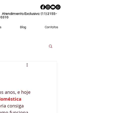
Atendimento Exclusivo: (11) 2155-
0310
s
Blog
Contatos
méstica?
s anos, e hoje 
doméstica 
ria consiga 
 de Empregada
omo funciona 