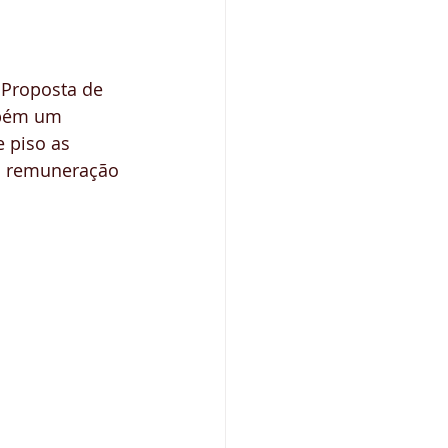
 Proposta de 
mbém um 
 piso as 
m remuneração 