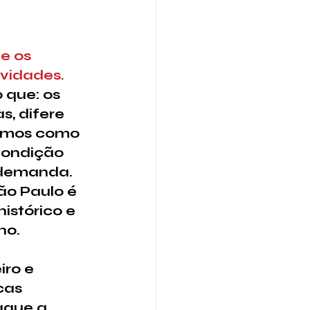
e os 
vidades.
 que: os 
s, difere 
tamos como 
condição 
 demanda. 
ão Paulo é 
istórico e 
o.  
ro e 
cas 
que a 