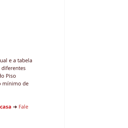
ual e a tabela 
 diferentes 
o Piso 
io mínimo de 
 casa
 ➜ 
Fale 