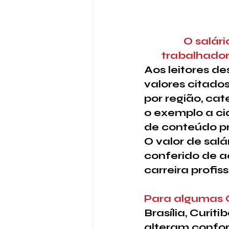
O salár
trabalhador
Aos leitores d
valores citados
por região, ca
o exemplo a ci
de conteúdo pr
O valor de salá
conferido de a
carreira profi
Para algumas Ca
Brasília, Curit
alteram confo