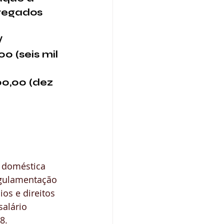
regados 
/ 
 (seis mil 
0,00 (dez 
 doméstica 
egulamentação 
ios e direitos 
alário 
8.