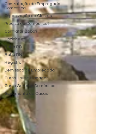
Contratação de Empregada
Doméstica
Organização de Closets
Precisa de Doméstica?
Contratar Babá?
Cozinheira
Babá RB
Babá RN
Registro
Demissão de Empregada
Curso House Manager
Curso Gerente Doméstico
Governanta de Casas