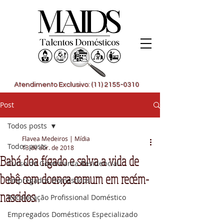
Atendimento Exclusivo: (11) 2155-0310
Post
Todos posts
Flavea Medeiros | Mídia
Todos posts
13 de abr. de 2018
Babá doa fígado e salva a vida de
Curso de Governanta Residencial
bebê com doença comum em recém-
Empregados Domésticos
nascidos.
Recolocação Profissional Doméstico
Empregados Domésticos Especializado