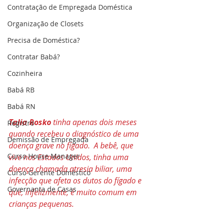
Contratação de Empregada Doméstica
Organização de Closets
Precisa de Doméstica?
Contratar Babá?
Cozinheira
Babá RB
Babá RN
Talia Rosko 
tinha apenas dois meses 
Registro
quando recebeu o diagnóstico de uma 
Demissão de Empregada
doença grave no fígado.  A bebê, que 
Curso House Manager
vive nos Estados Unidos, tinha uma 
doença chamada atresia biliar, uma 
Curso Gerente Doméstico
infecção que afeta os dutos do fígado e 
Governanta de Casas
que, infelizmente, é muito comum em 
crianças pequenas.