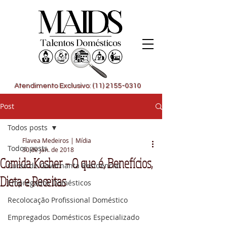
Atendimento Exclusivo: (11) 2155-0310
Post
Todos posts
Flavea Medeiros | Mídia
Todos posts
30 de jan. de 2018
Comida Kosher – O que é, Benefícios,
Curso de Governanta Residencial
Dieta e Receitas
Empregados Domésticos
Recolocação Profissional Doméstico
Empregados Domésticos Especializado