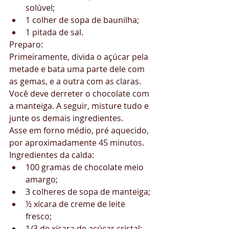
solúvel;  
1 colher de sopa de baunilha;  
1 pitada de sal. 
Preparo:
Primeiramente, divida o açúcar pela 
metade e bata uma parte dele com 
as gemas, e a outra com as claras.
Você deve derreter o chocolate com 
a manteiga. A seguir, misture tudo e 
junte os demais ingredientes.
Asse em forno médio, pré aquecido, 
por aproximadamente 45 minutos.
Ingredientes da calda: 
100 gramas de chocolate meio 
amargo;  
3 colheres de sopa de manteiga;  
½ xícara de creme de leite 
fresco;  
1/3 de xícara de açúcar cristal;  