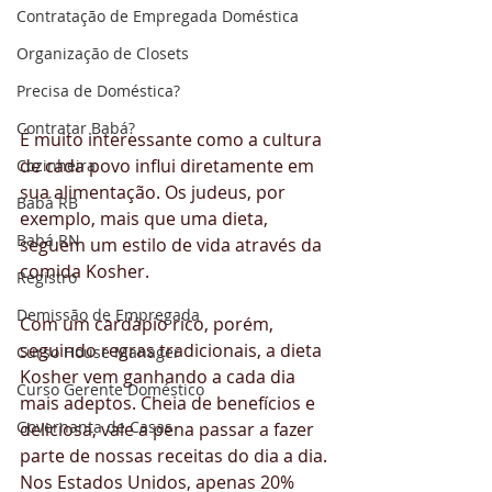
Contratação de Empregada Doméstica
Organização de Closets
Precisa de Doméstica?
Contratar Babá?
É muito interessante como a cultura 
de cada povo influi diretamente em 
Cozinheira
sua alimentação. Os judeus, por 
Babá RB
exemplo, mais que uma dieta, 
Babá RN
seguem um estilo de vida através da 
comida Kosher.
Registro
Demissão de Empregada
Com um cardápio rico, porém, 
seguindo regras tradicionais, a dieta 
Curso House Manager
Kosher vem ganhando a cada dia 
Curso Gerente Doméstico
mais adeptos. Cheia de benefícios e 
Governanta de Casas
deliciosa, vale a pena passar a fazer 
parte de nossas receitas do dia a dia. 
Nos Estados Unidos, apenas 20% 