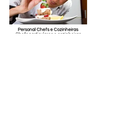
Personal Chefs e Cozinheiras
Chefs particulares e cozinheiras
especializadas em pratos finos e
banquetes. Geralmente, também
responsáveis pelos padrões e serviços
de hospitalidade doméstica.
Interessado em se
candidatar?
Se você se encaixa em algum dos
perfis que procuramos, possui
experiência comprovada e
referências, não hesite em nos
contatar para marcar sua
entrevista.