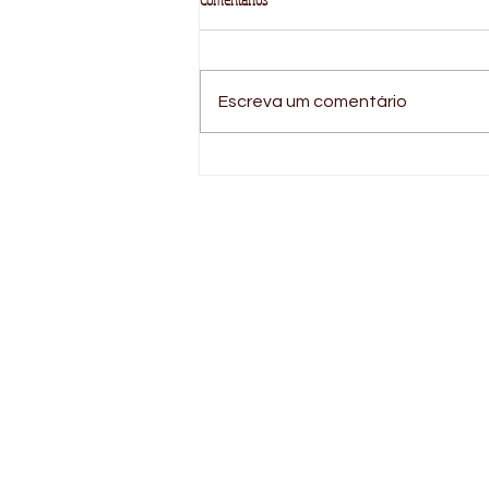
Escreva um comentário
Curso House Manager | Treinamento de
Gerenciamento Doméstico para
Governantas e Gerentes de Casas.