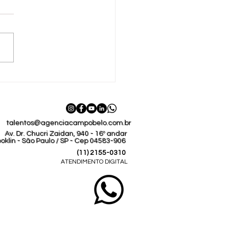
ário de Orientação ao Empregador
ico. Grade de Feriados Nacionais,
ais e Municipai
talentos@agenciacampobelo.com.br
Av. Dr. Chucri Zaidan, 940 - 16º andar
oklin - São Paulo / SP - Cep 04583-906
(11) 2155-0310
ATENDIMENTO DIGITAL