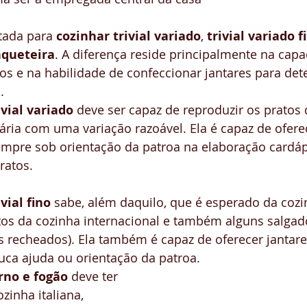
tada para 
cozinhar trivial variado
, 
trivial variado f
rso Gerente Doméstico
Governanta de Casas
queteira
. A diferença reside principalmente na capa
os e na habilidade de confeccionar jantares para de
. 
ivial variado
 deve ser capaz de reproduzir os pratos 
diária com uma variação razoável. Ela é capaz de ofere
empre sob orientação da patroa na elaboração cardáp
ratos. 
vial fino
 sabe, além daquilo, que é esperado da cozinh
tos da cozinha internacional e também alguns salgad
os recheados). Ela também é capaz de oferecer jantare
ca ajuda ou orientação da patroa. 
rno e fogão 
deve ter 
inha italiana, 