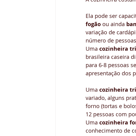
Ela pode ser capaci
Curso House Manager
Cu
fogão
 ou ainda 
ban
variação de cardápi
número de pessoas
Uma 
cozinheira tr
brasileira caseira 
para 6-8 pessoas s
apresentação dos p
Uma 
cozinheira tri
variado, alguns pra
forno (tortas e bol
12 pessoas com pou
Uma 
cozinheira fo
conhecimento de coz