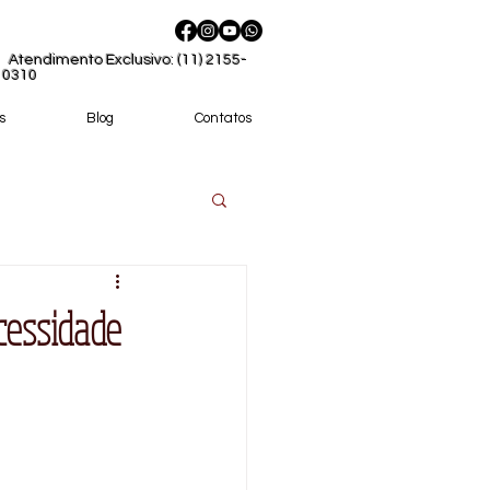
Atendimento Exclusivo: (11) 2155-
0310
s
Blog
Contatos
cessidade
méstica?
 de Empregada