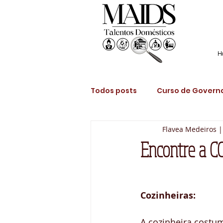
H
Todos posts
Curso de Governa
Flavea Medeiros |
Recolocação Profissional Do
Encontre a C
Contratação de Empregada 
Cozinheiras:
Contratar Babá?
Cozinhe
A cozinheira costu