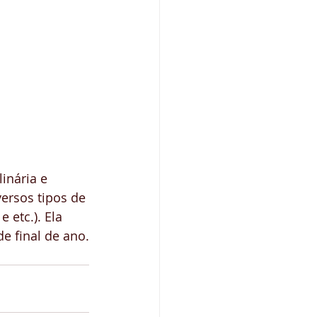
inária e 
ersos tipos de 
 etc.). Ela 
e final de ano.