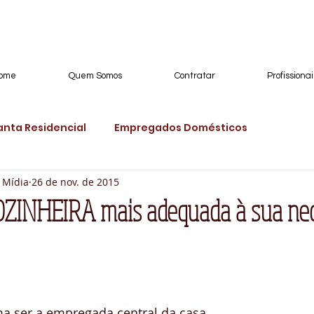
ome
Quem Somos
Contratar
Profissionai
nta Residencial
Empregados Domésticos
 Mídia
26 de nov. de 2015
méstico
Empregados Domésticos Especializado
OZINHEIRA mais adequada à sua ne
Doméstica
Organização de Closets
Precisa de Do
ira
Babá RB
Babá RN
Registro
Demissão
ma ser a empregada central da casa 