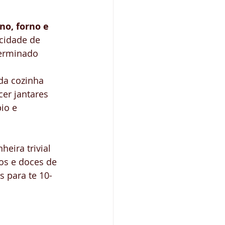
ino, forno e 
cidade de 
terminado 
da cozinha 
cer jantares 
io e 
eira trivial 
os e doces de 
s para te 10-